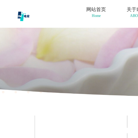
网站首页
关于
Home
ABO
PRODUCT