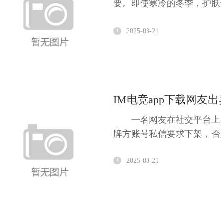
要。即使寒冷的冬季，护肤
访友的安排，拥有好状态的
2025-03-21
IM电竞app下载网
师：两
一名网友在社交平台上出
牌方账号私信要求下架，否
示，此次行动针对的并非个
2025-03-21