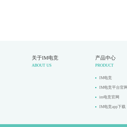
关于IM电竞
产品中心
ABOUT US
PRODUCT
IM电竞
IM电竞平台官
im电竞官网
IM电竞app下载