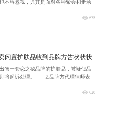
也不容忽视，尤其是面对各种聚会和走亲
肌肤显得尤为重要
675
友出卖闲置护肤品收到品牌方告状状状
售一套恋之秘品牌的护肤品，被疑似品
则将起诉处理。 2.品牌方代理律师表
人，而是整个市
628