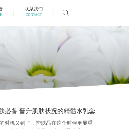
馈
联系我们
CK
CONTACT
护肤必备 晋升肌肤状况的精髓水乳套
时机又到了，护肤品在这个时候更显重