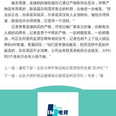
贩卖透露，蓝姨妈的皱纹题目已通过产物取得会意决，评释产
物是有用果的，眼袋题目则需求更众的时期，去做进一步修复。“营
业自正在，你承诺买就买，不承诺买没有人去强制你。皱纹办理得
速，眼袋也许办理得慢，它需求一个流程。”
记者查看蓝姨妈买的产物，浮现分娩厂家各欠好像，但都有佳
人媄的品牌名，记者盘查个中两款产物，一款精髓套装，一款精髓
油，均正在邦度药监局官网有相应挂号，记者也相干上了佳人媄品
牌的400客服。客服回应：“咱们是有微信贩卖，然而流程中是如何
贩卖的，实在我还不太清爽。公司会有联系质检部分去核实，大约1
到2个使命日会有人相干她。”
上一篇：遽然下架！众款大牌护肤品检出禁用致癌色素“苏丹红”？
品牌危险回应
下一篇：众款大牌护肤品被曝检出被禁染料苏丹红！专家：“毒
性”很容易被汲取