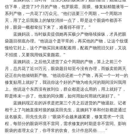
信下单，进货了3个月的产物，包罗眼霜、面膜、修复贴精髓液等一
系列产物，一共花了3万众元。“他们说要三个周期，一个周期28
天，用了之后我脸上的皱纹消掉一点了，即是这个眼袋咋都弄不
掉，眼袋一概都耷拉下来了，难看得不得了。”
蓝姨妈说，当时贩卖提倡她再买极少产物络续操纵，才具把眼
袋题目彻底办理。“他说这个是平常的，再买他的产物，让这个纹缓
慢给它封上，这个产物买回来搭配着用，配着产物照旧欠好，又说
不招揽，又要我用钱买童颜霜。”
蓝姨妈说，之后他又进货了众个周期的产物，算上之前三个
月，总共花了近10万元，眼袋题目却至今没有办理，而贩卖前两天
还正在向他倾销新产物。“他说你还差一个产物，再买一个一对一的
修复贴用上就好了，我说你这个好的产物为啥先河的期间没叫我用
上。他说这个东西没有效到位，群众都是这么用的，用上就好了，
即是终末一步了。他发的同伙圈，如何用如何用就代谢好了。”
蓝姨妈现正在的诉求是把第三个月之后进货的产物退款。记者
相干上了与她直接对接的贩卖田先生，蓝姨妈下单和付款都是通过
这名贩卖。田先生先容：“眼袋不会越来越紧要，修复需求一个流
程，每部分的眼袋环境不雷同，需求修复的时期是非不雷同。影响
眼袋的道理太众了，你寻常的饮食、生计作息民俗……”