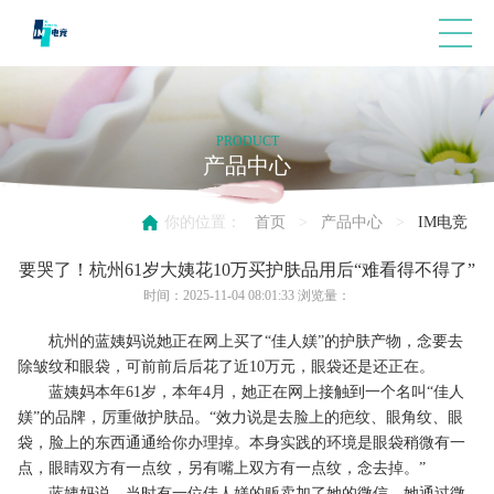
PRODUCT
产品中心
你的位置：
首页
>
产品中心
>
IM电竞
要哭了！杭州61岁大姨花10万买护肤品用后“难看得不得了”
时间：2025-11-04 08:01:33 浏览量：
杭州的蓝姨妈说她正在网上买了“佳人媄”的护肤产物，念要去
除皱纹和眼袋，可前前后后花了近10万元，眼袋还是还正在。
蓝姨妈本年61岁，本年4月，她正在网上接触到一个名叫“佳人
媄”的品牌，厉重做护肤品。“效力说是去脸上的疤纹、眼角纹、眼
袋，脸上的东西通通给你办理掉。本身实践的环境是眼袋稍微有一
点，眼睛双方有一点纹，另有嘴上双方有一点纹，念去掉。”
蓝姨妈说，当时有一位佳人媄的贩卖加了她的微信，她通过微